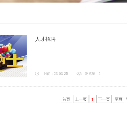
人才招聘
...
时间：23-03-25
浏览量：2
首页
上一页
1
下一页
尾页